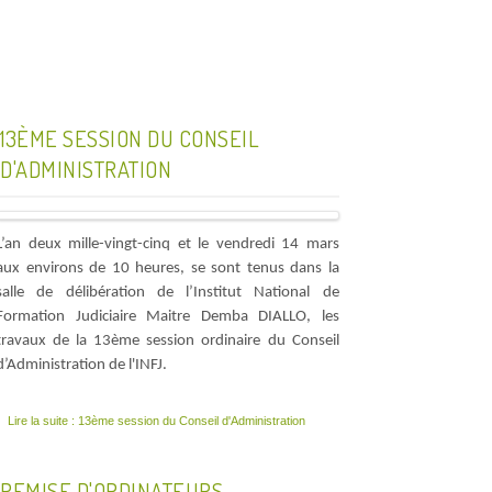
13ÈME SESSION DU CONSEIL
D'ADMINISTRATION
L’an deux mille-vingt-cinq et le vendredi 14 mars
aux environs de 10 heures, se sont tenus dans la
salle de délibération de l’Institut National de
Formation Judiciaire Maitre Demba DIALLO, les
travaux de la 13ème session ordinaire du Conseil
d’Administration de l'INFJ.
Lire la suite : 13ème session du Conseil d'Administration
REMISE D'ORDINATEURS