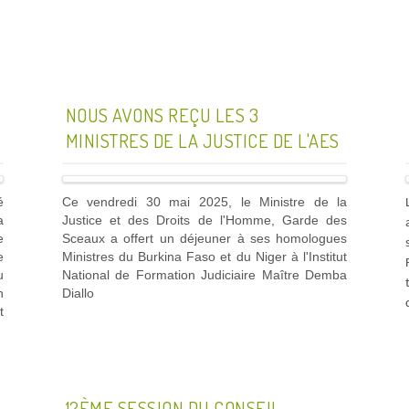
NOUS AVONS REÇU LES 3
MINISTRES DE LA JUSTICE DE L'AES
é
Ce vendredi 30 mai 2025, le Ministre de la
a
Justice et des Droits de l'Homme, Garde des
e
Sceaux a offert un déjeuner à ses homologues
e
Ministres du Burkina Faso et du Niger à l'Institut
u
National de Formation Judiciaire Maître Demba
n
Diallo
t
12ÈME SESSION DU CONSEIL